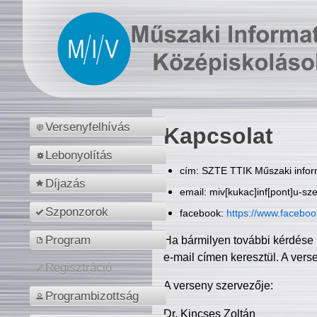
Versenyfelhívás
Kapcsolat
Lebonyolítás
cím: SZTE TTIK Műszaki inform
Díjazás
email: miv[kukac]inf[pont]u-sz
Szponzorok
facebook:
https://www.facebo
Program
Ha bármilyen további kérdése 
e-mail címen keresztül. A vers
Regisztráció
A verseny szervezője:
Programbizottság
Dr. Kincses Zoltán