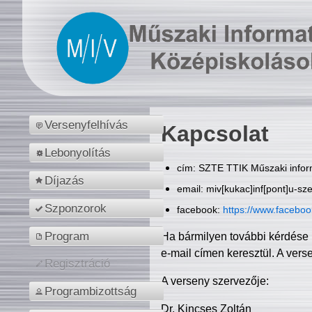
Versenyfelhívás
Kapcsolat
Lebonyolítás
cím: SZTE TTIK Műszaki inform
Díjazás
email: miv[kukac]inf[pont]u-sz
Szponzorok
facebook:
https://www.facebo
Program
Ha bármilyen további kérdése 
e-mail címen keresztül. A vers
Regisztráció
A verseny szervezője:
Programbizottság
Dr. Kincses Zoltán