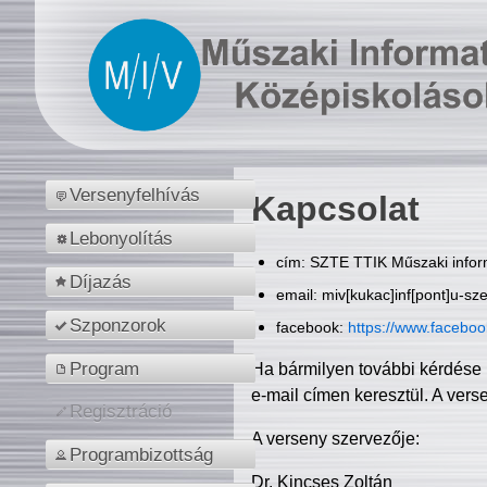
Versenyfelhívás
Kapcsolat
Lebonyolítás
cím: SZTE TTIK Műszaki inform
Díjazás
email: miv[kukac]inf[pont]u-sz
Szponzorok
facebook:
https://www.facebo
Program
Ha bármilyen további kérdése 
e-mail címen keresztül. A vers
Regisztráció
A verseny szervezője:
Programbizottság
Dr. Kincses Zoltán