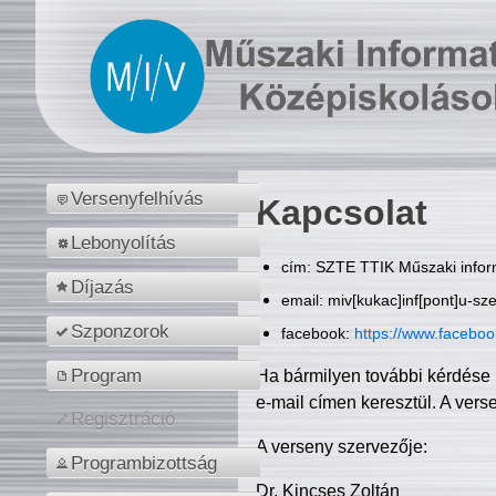
Versenyfelhívás
Kapcsolat
Lebonyolítás
cím: SZTE TTIK Műszaki inform
Díjazás
email: miv[kukac]inf[pont]u-sz
Szponzorok
facebook:
https://www.facebo
Program
Ha bármilyen további kérdése 
e-mail címen keresztül. A vers
Regisztráció
A verseny szervezője:
Programbizottság
Dr. Kincses Zoltán