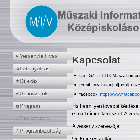
Versenyfelhívás
Kapcsolat
Lebonyolítás
cím: SZTE TTIK Műszaki inform
Díjazás
email: miv[kukac]inf[pont]u-sz
Szponzorok
facebook:
https://www.facebo
Program
Ha bármilyen további kérdése 
e-mail címen keresztül. A vers
Regisztráció
A verseny szervezője:
Programbizottság
Dr. Kincses Zoltán