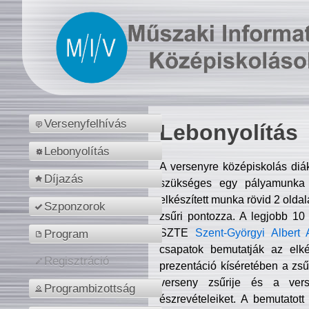
Versenyfelhívás
Lebonyolítás
Lebonyolítás
A versenyre középiskolás diá
Díjazás
szükséges egy pályamunka f
elkészített munka rövid 2 olda
Szponzorok
zsűri pontozza. A legjobb 10
SZTE
Szent-Györgyi Albert 
Program
csapatok bemutatják az elké
Regisztráció
prezentáció kíséretében a zs
verseny zsűrije és a verse
Programbizottság
észrevételeiket. A bemutatott