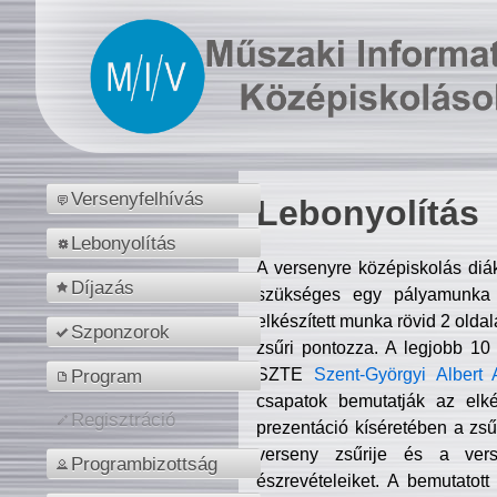
Versenyfelhívás
Lebonyolítás
Lebonyolítás
A versenyre középiskolás diá
Díjazás
szükséges egy pályamunka f
elkészített munka rövid 2 olda
Szponzorok
zsűri pontozza. A legjobb 10
SZTE
Szent-Györgyi Albert 
Program
csapatok bemutatják az elké
Regisztráció
prezentáció kíséretében a zs
verseny zsűrije és a verse
Programbizottság
észrevételeiket. A bemutatott