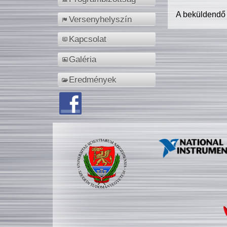
A beküldendő
Versenyhelyszín
Kapcsolat
Galéria
Eredmények