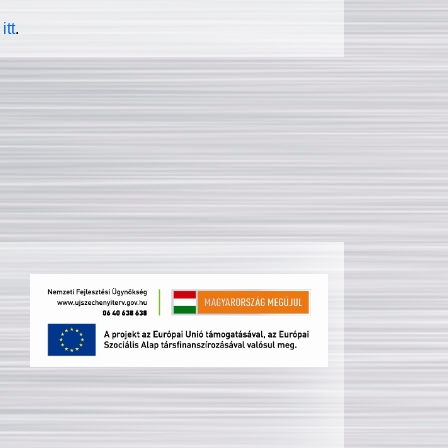
itt
.