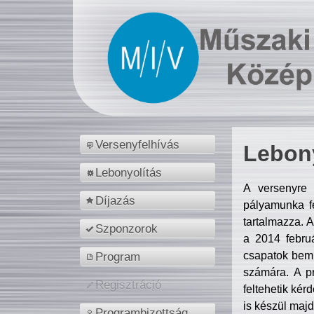
Versenyfelhívás
Lebony
Lebonyolítás
A versenyre 
Díjazás
pályamunka fe
tartalmazza. 
Szponzorok
a 2014 febr
csapatok bemu
Program
számára. A p
Regisztráció
feltehetik kér
is készül majd
Programbizottság