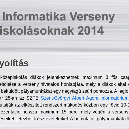
olítás
középiskolás diákok jelentkezhetnek maximum 3 fős csa
ltöltése a verseny hivatalos honlapjára, mely a diákok által e
A beküldött pályamunkákat egy négytagú zsűri pontozza. A legj
uár 28-án az SZTE
Szent-Györgyi Albert Agóra Informatórium
tatják az elkészített rendszert működés közben egy rövid 10-12
rezentáció hossza maximum 15 perc, mely végén a verseny 
déseiket, jelezhetik észrevételeiket. A bemutatott pályamunkák r
.