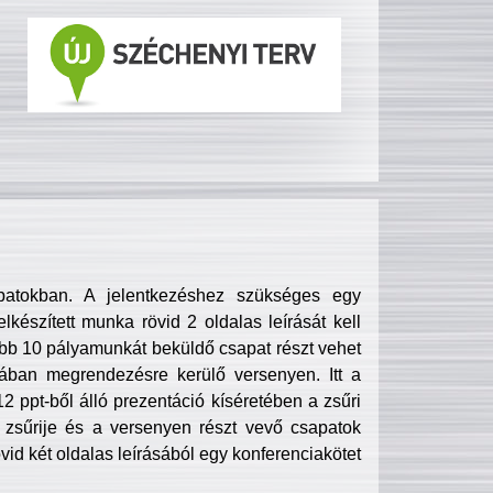
patokban. A jelentkezéshez szükséges egy
lkészített munka rövid 2 oldalas leírását kell
obb 10 pályamunkát beküldő csapat részt vehet
ában megrendezésre kerülő versenyen. Itt a
 ppt-ből álló prezentáció kíséretében a zsűri
zsűrije és a versenyen részt vevő csapatok
övid két oldalas leírásából egy konferenciakötet