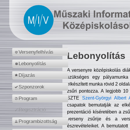
Versenyfelhívás
Lebonyolítás
Lebonyolítás
A versenyre középiskolás diá
Díjazás
szükséges egy pályamunka f
elkészített munka rövid 2 olda
Szponzorok
zsűri pontozza. A legjobb 10
SZTE
Szent-Györgyi Albert 
Program
csapatok bemutatják az elké
Regisztráció
prezentáció kíséretében a zs
verseny zsűrije és a verse
Programbizottság
észrevételeiket. A bemutatott