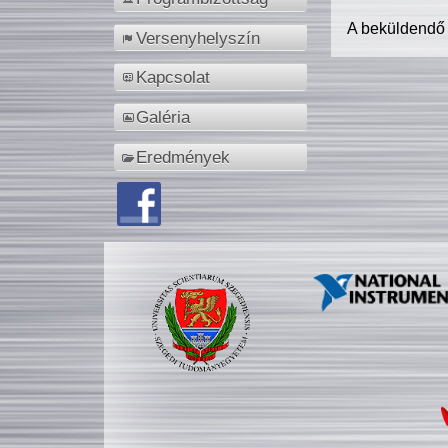
A beküldendő
Versenyhelyszín
Kapcsolat
Galéria
Eredmények