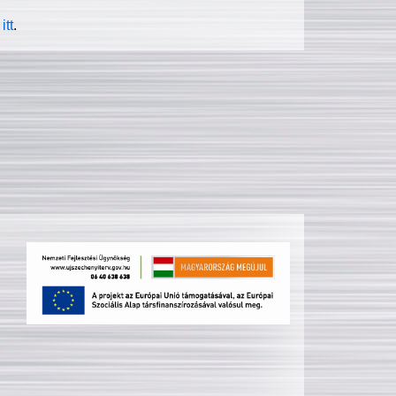
itt
.