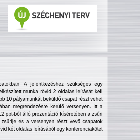
patokban. A jelentkezéshez szükséges egy
lkészített munka rövid 2 oldalas leírását kell
obb 10 pályamunkát beküldő csapat részt vehet
ában megrendezésre kerülő versenyen. Itt a
 ppt-ből álló prezentáció kíséretében a zsűri
zsűrije és a versenyen részt vevő csapatok
övid két oldalas leírásából egy konferenciakötet