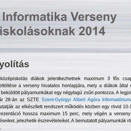
olítás
középiskolás diákok jelentkezhetnek maximum 3 fős csa
ltöltése a verseny hivatalos honlapjára, mely a diákok által e
A beküldött pályamunkákat egy négytagú zsűri pontozza. A legj
uár 28-án az SZTE
Szent-Györgyi Albert Agóra Informatórium
tatják az elkészített rendszert működés közben egy rövid 10-12
rezentáció hossza maximum 15 perc, mely végén a verseny 
déseiket, jelezhetik észrevételeiket. A bemutatott pályamunkák r
.