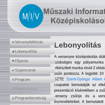
Versenyfelhívás
Lebonyolítás
Lebonyolítás
A versenyre középiskolás diá
Díjazás
szükséges egy pályamunka f
elkészített munka rövid 2 olda
Szponzorok
zsűri pontozza. A legjobb 10
SZTE
Szent-Györgyi Albert 
Program
csapatok bemutatják az elké
Regisztráció
prezentáció kíséretében a zs
verseny zsűrije és a verse
Programbizottság
észrevételeiket. A bemutatott