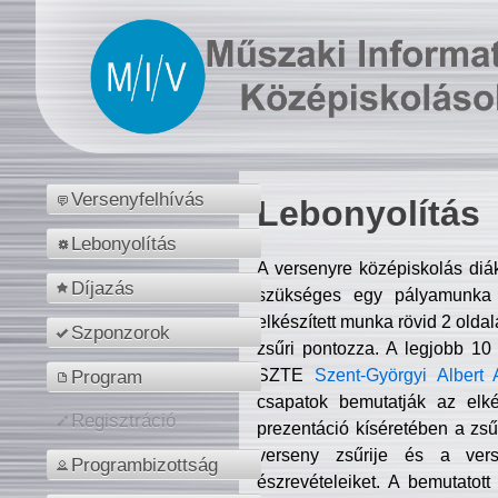
Versenyfelhívás
Lebonyolítás
Lebonyolítás
A versenyre középiskolás diá
Díjazás
szükséges egy pályamunka f
elkészített munka rövid 2 olda
Szponzorok
zsűri pontozza. A legjobb 10
SZTE
Szent-Györgyi Albert 
Program
csapatok bemutatják az elké
Regisztráció
prezentáció kíséretében a zs
verseny zsűrije és a verse
Programbizottság
észrevételeiket. A bemutatott