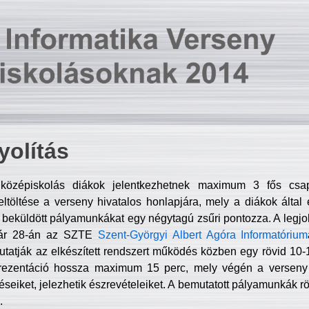
olítás
középiskolás diákok jelentkezhetnek maximum 3 fős csa
ltöltése a verseny hivatalos honlapjára, mely a diákok által e
A beküldött pályamunkákat egy négytagú zsűri pontozza. A legj
uár 28-án az SZTE
Szent-Györgyi Albert Agóra Informatórium
tatják az elkészített rendszert működés közben egy rövid 10-12
rezentáció hossza maximum 15 perc, mely végén a verseny 
déseiket, jelezhetik észrevételeiket. A bemutatott pályamunkák r
.