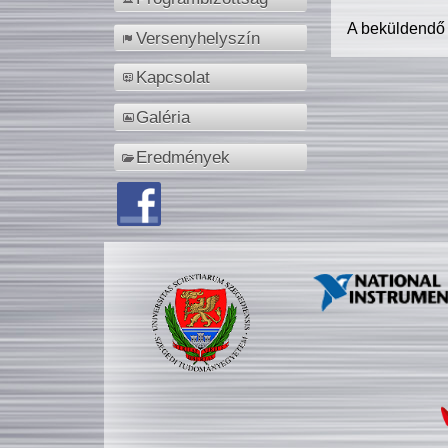
A beküldendő
Versenyhelyszín
Kapcsolat
Galéria
Eredmények