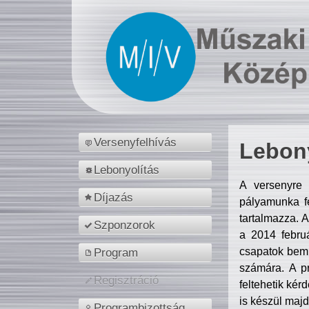
Versenyfelhívás
Lebony
Lebonyolítás
A versenyre 
Díjazás
pályamunka fe
tartalmazza. 
Szponzorok
a 2014 febr
csapatok bemu
Program
számára. A p
Regisztráció
feltehetik kér
is készül majd
Programbizottság