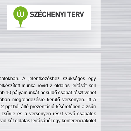
patokban. A jelentkezéshez szükséges egy
lkészített munka rövid 2 oldalas leírását kell
obb 10 pályamunkát beküldő csapat részt vehet
ában megrendezésre kerülő versenyen. Itt a
 ppt-ből álló prezentáció kíséretében a zsűri
zsűrije és a versenyen részt vevő csapatok
övid két oldalas leírásából egy konferenciakötet