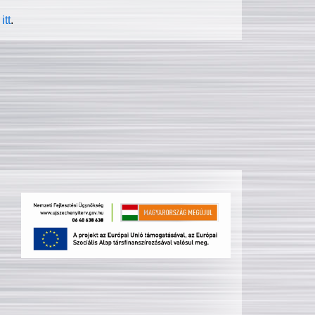
itt
.