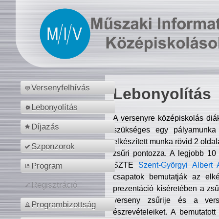
Versenyfelhívás
Lebonyolítás
Lebonyolítás
A versenyre középiskolás diá
Díjazás
szükséges egy pályamunka f
elkészített munka rövid 2 olda
Szponzorok
zsűri pontozza. A legjobb 10
SZTE
Szent-Györgyi Albert 
Program
csapatok bemutatják az elké
Regisztráció
prezentáció kíséretében a zs
verseny zsűrije és a verse
Programbizottság
észrevételeiket. A bemutatott