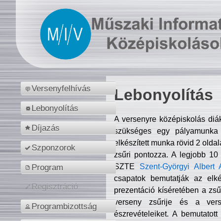
Versenyfelhívás
Lebonyolítás
Lebonyolítás
A versenyre középiskolás diá
Díjazás
szükséges egy pályamunka f
elkészített munka rövid 2 olda
Szponzorok
zsűri pontozza. A legjobb 10
SZTE
Szent-Györgyi Albert 
Program
csapatok bemutatják az elké
Regisztráció
prezentáció kíséretében a zs
verseny zsűrije és a verse
Programbizottság
észrevételeiket. A bemutatott