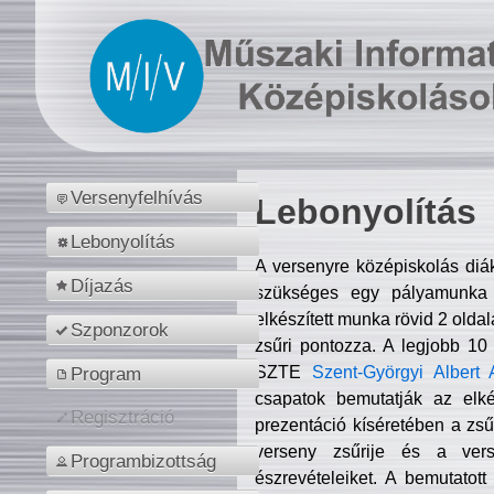
Versenyfelhívás
Lebonyolítás
Lebonyolítás
A versenyre középiskolás diá
Díjazás
szükséges egy pályamunka f
elkészített munka rövid 2 olda
Szponzorok
zsűri pontozza. A legjobb 10
SZTE
Szent-Györgyi Albert 
Program
csapatok bemutatják az elké
Regisztráció
prezentáció kíséretében a zs
verseny zsűrije és a verse
Programbizottság
észrevételeiket. A bemutatott