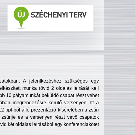
patokban. A jelentkezéshez szükséges egy
lkészített munka rövid 2 oldalas leírását kell
obb 10 pályamunkát beküldő csapat részt vehet
ában megrendezésre kerülő versenyen. Itt a
 ppt-ből álló prezentáció kíséretében a zsűri
zsűrije és a versenyen részt vevő csapatok
övid két oldalas leírásából egy konferenciakötet