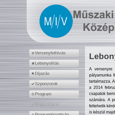
Versenyfelhívás
Lebony
Lebonyolítás
A versenyre 
Díjazás
pályamunka fe
tartalmazza. 
Szponzorok
a 2014 febr
csapatok bemu
Program
számára. A p
Regisztráció
feltehetik kér
is készül majd
Programbizottság