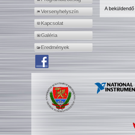
A beküldendő
Versenyhelyszín
Kapcsolat
Galéria
Eredmények