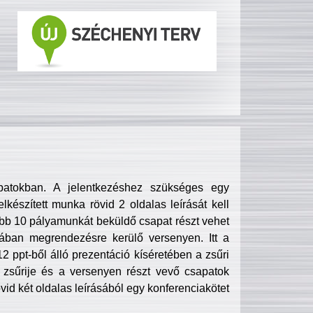
patokban. A jelentkezéshez szükséges egy
lkészített munka rövid 2 oldalas leírását kell
obb 10 pályamunkát beküldő csapat részt vehet
ában megrendezésre kerülő versenyen. Itt a
 ppt-ből álló prezentáció kíséretében a zsűri
zsűrije és a versenyen részt vevő csapatok
övid két oldalas leírásából egy konferenciakötet