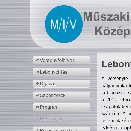
Versenyfelhívás
Lebony
Lebonyolítás
A versenyre 
Díjazás
pályamunka fe
tartalmazza. 
Szponzorok
a 2014 febr
csapatok bemu
Program
számára. A p
Regisztráció
feltehetik kér
is készül majd
Programbizottság