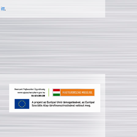
itt
.