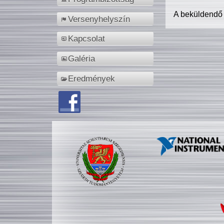
A beküldendő
Versenyhelyszín
Kapcsolat
Galéria
Eredmények