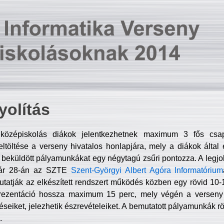
olítás
középiskolás diákok jelentkezhetnek maximum 3 fős csa
ltöltése a verseny hivatalos honlapjára, mely a diákok által e
A beküldött pályamunkákat egy négytagú zsűri pontozza. A legj
uár 28-án az SZTE
Szent-Györgyi Albert Agóra Informatórium
tatják az elkészített rendszert működés közben egy rövid 10-12
rezentáció hossza maximum 15 perc, mely végén a verseny 
déseiket, jelezhetik észrevételeiket. A bemutatott pályamunkák r
.