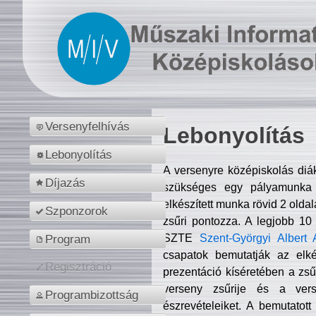
Versenyfelhívás
Lebonyolítás
Lebonyolítás
A versenyre középiskolás diá
Díjazás
szükséges egy pályamunka f
elkészített munka rövid 2 olda
Szponzorok
zsűri pontozza. A legjobb 10
SZTE
Szent-Györgyi Albert 
Program
csapatok bemutatják az elké
Regisztráció
prezentáció kíséretében a zs
verseny zsűrije és a verse
Programbizottság
észrevételeiket. A bemutatott