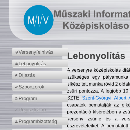
Versenyfelhívás
Lebonyolítás
Lebonyolítás
A versenyre középiskolás diá
Díjazás
szükséges egy pályamunka f
elkészített munka rövid 2 olda
Szponzorok
zsűri pontozza. A legjobb 10
SZTE
Szent-Györgyi Albert 
Program
csapatok bemutatják az elké
Regisztráció
prezentáció kíséretében a zs
verseny zsűrije és a verse
Programbizottság
észrevételeiket. A bemutatott