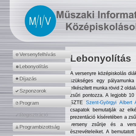
Versenyfelhívás
Lebonyolítás
Lebonyolítás
A versenyre középiskolás diá
Díjazás
szükséges egy pályamunka f
elkészített munka rövid 2 olda
Szponzorok
zsűri pontozza. A legjobb 10
SZTE
Szent-Györgyi Albert 
Program
csapatok bemutatják az elké
Regisztráció
prezentáció kíséretében a zs
verseny zsűrije és a verse
Programbizottság
észrevételeiket. A bemutatott