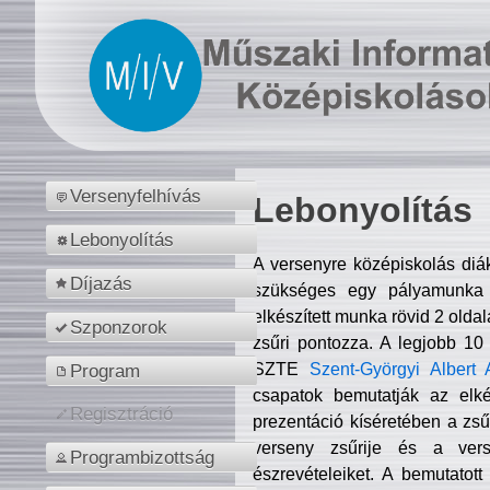
Versenyfelhívás
Lebonyolítás
Lebonyolítás
A versenyre középiskolás diá
Díjazás
szükséges egy pályamunka f
elkészített munka rövid 2 olda
Szponzorok
zsűri pontozza. A legjobb 10
SZTE
Szent-Györgyi Albert 
Program
csapatok bemutatják az elké
Regisztráció
prezentáció kíséretében a zs
verseny zsűrije és a verse
Programbizottság
észrevételeiket. A bemutatott