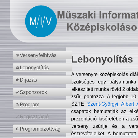
Versenyfelhívás
Lebonyolítás
Lebonyolítás
A versenyre középiskolás diá
Díjazás
szükséges egy pályamunka f
elkészített munka rövid 2 olda
Szponzorok
zsűri pontozza. A legjobb 10
SZTE
Szent-Györgyi Albert 
Program
csapatok bemutatják az elké
Regisztráció
prezentáció kíséretében a zs
verseny zsűrije és a verse
Programbizottság
észrevételeiket. A bemutatott