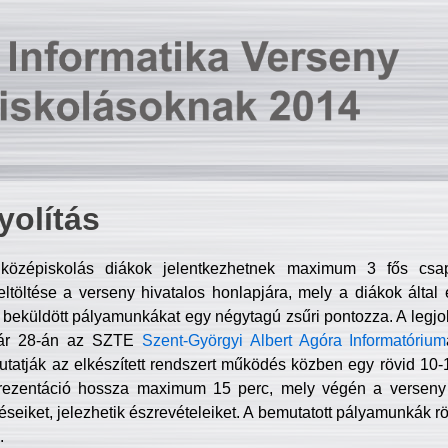
olítás
középiskolás diákok jelentkezhetnek maximum 3 fős csa
ltöltése a verseny hivatalos honlapjára, mely a diákok által e
A beküldött pályamunkákat egy négytagú zsűri pontozza. A legj
uár 28-án az SZTE
Szent-Györgyi Albert Agóra Informatórium
tatják az elkészített rendszert működés közben egy rövid 10-12
rezentáció hossza maximum 15 perc, mely végén a verseny 
déseiket, jelezhetik észrevételeiket. A bemutatott pályamunkák r
.