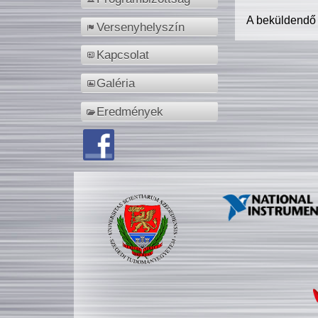
A beküldendő
Versenyhelyszín
Kapcsolat
Galéria
Eredmények