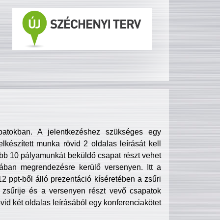
patokban. A jelentkezéshez szükséges egy
lkészített munka rövid 2 oldalas leírását kell
obb 10 pályamunkát beküldő csapat részt vehet
ában megrendezésre kerülő versenyen. Itt a
 ppt-ből álló prezentáció kíséretében a zsűri
zsűrije és a versenyen részt vevő csapatok
övid két oldalas leírásából egy konferenciakötet