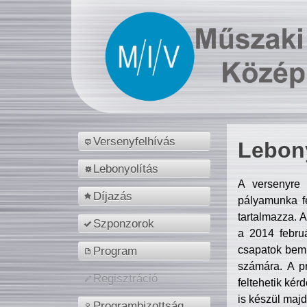
Versenyfelhívás
Lebony
Lebonyolítás
A versenyre 
Díjazás
pályamunka fe
tartalmazza. 
Szponzorok
a 2014 febr
csapatok bemu
Program
számára. A p
Regisztráció
feltehetik kér
is készül majd
Programbizottság