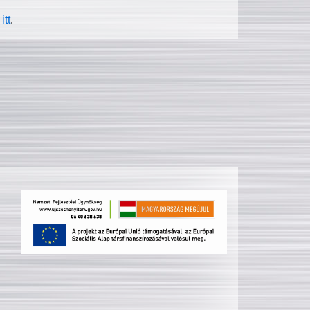
itt
.