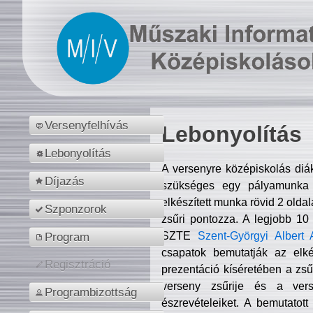
Versenyfelhívás
Lebonyolítás
Lebonyolítás
A versenyre középiskolás diá
Díjazás
szükséges egy pályamunka f
elkészített munka rövid 2 olda
Szponzorok
zsűri pontozza. A legjobb 10
SZTE
Szent-Györgyi Albert 
Program
csapatok bemutatják az elké
Regisztráció
prezentáció kíséretében a zs
verseny zsűrije és a verse
Programbizottság
észrevételeiket. A bemutatott