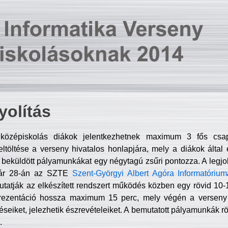
olítás
középiskolás diákok jelentkezhetnek maximum 3 fős csa
ltöltése a verseny hivatalos honlapjára, mely a diákok által e
A beküldött pályamunkákat egy négytagú zsűri pontozza. A legj
uár 28-án az SZTE
Szent-Györgyi Albert Agóra Informatórium
tatják az elkészített rendszert működés közben egy rövid 10-12
rezentáció hossza maximum 15 perc, mely végén a verseny 
déseiket, jelezhetik észrevételeiket. A bemutatott pályamunkák r
.