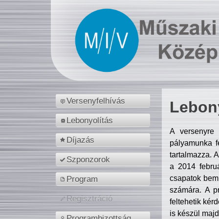
Versenyfelhívás
Lebony
Lebonyolítás
A versenyre 
Díjazás
pályamunka fe
tartalmazza. 
Szponzorok
a 2014 febr
csapatok bemu
Program
számára. A p
Regisztráció
feltehetik kér
is készül majd
Programbizottság