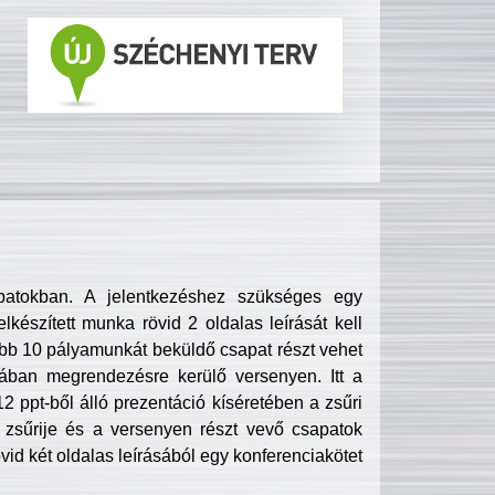
patokban. A jelentkezéshez szükséges egy
lkészített munka rövid 2 oldalas leírását kell
obb 10 pályamunkát beküldő csapat részt vehet
ában megrendezésre kerülő versenyen. Itt a
 ppt-ből álló prezentáció kíséretében a zsűri
zsűrije és a versenyen részt vevő csapatok
övid két oldalas leírásából egy konferenciakötet