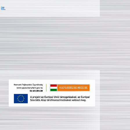
itt
.