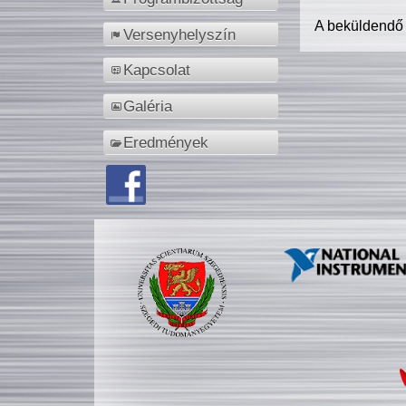
A beküldendő
Versenyhelyszín
Kapcsolat
Galéria
Eredmények