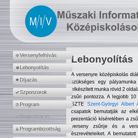
Versenyfelhívás
Lebonyolítás
Lebonyolítás
A versenyre középiskolás diá
Díjazás
szükséges egy pályamunka f
elkészített munka rövid 2 olda
Szponzorok
zsűri pontozza. A legjobb 10
SZTE
Szent-Györgyi Albert 
Program
csapatok bemutatják az elké
Regisztráció
prezentáció kíséretében a zs
verseny zsűrije és a verse
Programbizottság
észrevételeiket. A bemutatott