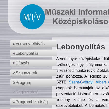
Versenyfelhívás
Lebonyolítás
Lebonyolítás
A versenyre középiskolás diá
Díjazás
szükséges egy pályamunka f
elkészített munka rövid 2 olda
Szponzorok
zsűri pontozza. A legjobb 10
SZTE
Szent-Györgyi Albert 
Program
csapatok bemutatják az elké
Regisztráció
prezentáció kíséretében a zs
verseny zsűrije és a verse
Programbizottság
észrevételeiket. A bemutatott