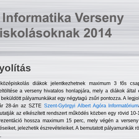
olítás
középiskolás diákok jelentkezhetnek maximum 3 fős csa
ltöltése a verseny hivatalos honlapjára, mely a diákok által e
A beküldött pályamunkákat egy négytagú zsűri pontozza. A legj
uár 28-án az SZTE
Szent-Györgyi Albert Agóra Informatórium
tatják az elkészített rendszert működés közben egy rövid 10-12
rezentáció hossza maximum 15 perc, mely végén a verseny 
déseiket, jelezhetik észrevételeiket. A bemutatott pályamunkák r
.