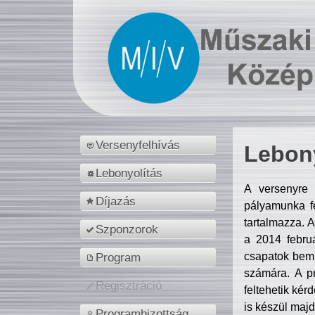
Versenyfelhívás
Lebony
Lebonyolítás
A versenyre 
Díjazás
pályamunka fe
tartalmazza. 
Szponzorok
a 2014 febr
csapatok bemu
Program
számára. A p
Regisztráció
feltehetik kér
is készül majd
Programbizottság