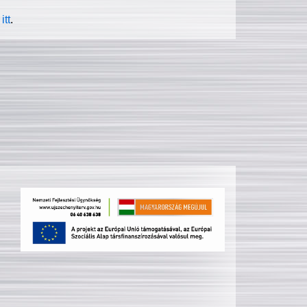
itt
.