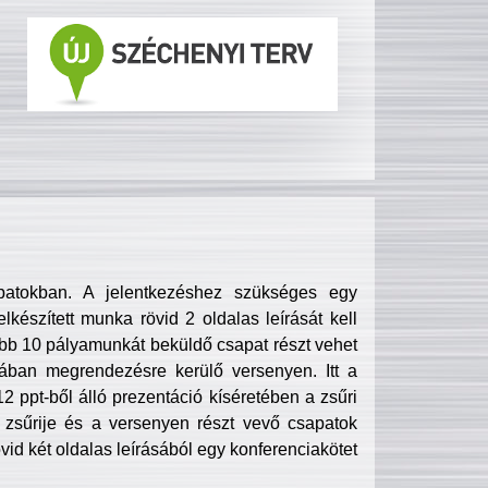
patokban. A jelentkezéshez szükséges egy
lkészített munka rövid 2 oldalas leírását kell
obb 10 pályamunkát beküldő csapat részt vehet
ában megrendezésre kerülő versenyen. Itt a
 ppt-ből álló prezentáció kíséretében a zsűri
zsűrije és a versenyen részt vevő csapatok
övid két oldalas leírásából egy konferenciakötet