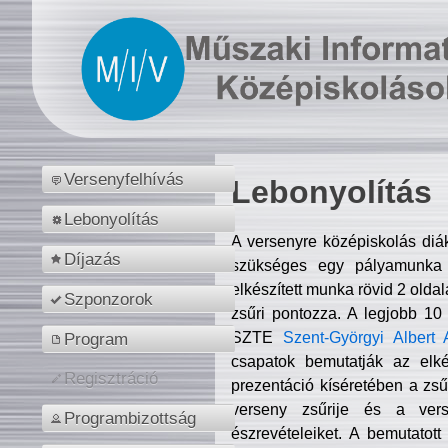
Versenyfelhívás
Lebonyolítás
Lebonyolítás
A versenyre középiskolás diá
Díjazás
szükséges egy pályamunka f
elkészített munka rövid 2 olda
Szponzorok
zsűri pontozza. A legjobb 10
SZTE
Szent-Györgyi Albert 
Program
csapatok bemutatják az elké
Regisztráció
prezentáció kíséretében a zs
verseny zsűrije és a verse
Programbizottság
észrevételeiket. A bemutatott