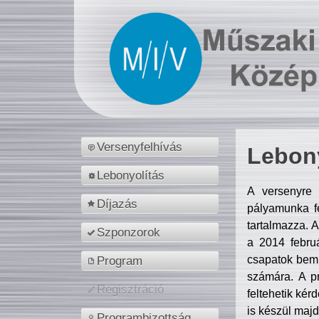
Versenyfelhívás
Lebony
Lebonyolítás
A versenyre 
Díjazás
pályamunka fe
tartalmazza. 
Szponzorok
a 2014 febr
csapatok bemu
Program
számára. A p
Regisztráció
feltehetik kér
is készül majd
Programbizottság