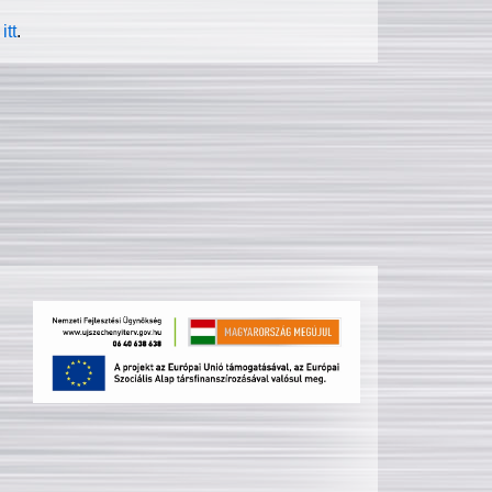
itt
.