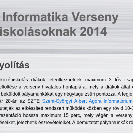
olítás
középiskolás diákok jelentkezhetnek maximum 3 fős csa
ltöltése a verseny hivatalos honlapjára, mely a diákok által e
A beküldött pályamunkákat egy négytagú zsűri pontozza. A legj
uár 28-án az SZTE
Szent-Györgyi Albert Agóra Informatórium
tatják az elkészített rendszert működés közben egy rövid 10-12
rezentáció hossza maximum 15 perc, mely végén a verseny 
déseiket, jelezhetik észrevételeiket. A bemutatott pályamunkák r
.