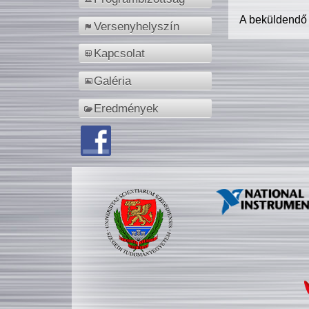
A beküldendő
Versenyhelyszín
Kapcsolat
Galéria
Eredmények