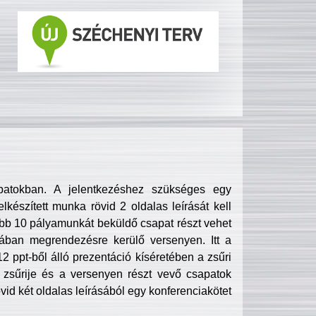
patokban. A jelentkezéshez szükséges egy
lkészített munka rövid 2 oldalas leírását kell
obb 10 pályamunkát beküldő csapat részt vehet
ában megrendezésre kerülő versenyen. Itt a
 ppt-ből álló prezentáció kíséretében a zsűri
zsűrije és a versenyen részt vevő csapatok
övid két oldalas leírásából egy konferenciakötet