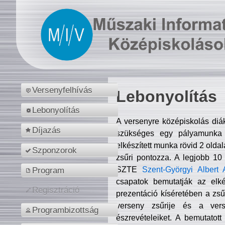
Versenyfelhívás
Lebonyolítás
Lebonyolítás
A versenyre középiskolás diá
Díjazás
szükséges egy pályamunka f
elkészített munka rövid 2 olda
Szponzorok
zsűri pontozza. A legjobb 10
SZTE
Szent-Györgyi Albert 
Program
csapatok bemutatják az elké
Regisztráció
prezentáció kíséretében a zs
verseny zsűrije és a verse
Programbizottság
észrevételeiket. A bemutatott