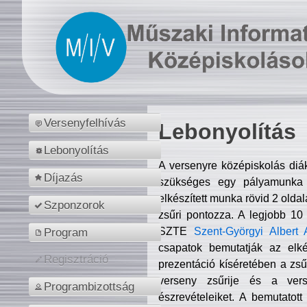
Versenyfelhívás
Lebonyolítás
Lebonyolítás
A versenyre középiskolás diá
Díjazás
szükséges egy pályamunka f
elkészített munka rövid 2 olda
Szponzorok
zsűri pontozza. A legjobb 10
SZTE
Szent-Györgyi Albert 
Program
csapatok bemutatják az elké
Regisztráció
prezentáció kíséretében a zs
verseny zsűrije és a verse
Programbizottság
észrevételeiket. A bemutatott