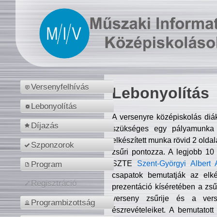
Versenyfelhívás
Lebonyolítás
Lebonyolítás
A versenyre középiskolás diá
Díjazás
szükséges egy pályamunka f
elkészített munka rövid 2 olda
Szponzorok
zsűri pontozza. A legjobb 10
SZTE
Szent-Györgyi Albert 
Program
csapatok bemutatják az elké
Regisztráció
prezentáció kíséretében a zs
verseny zsűrije és a verse
Programbizottság
észrevételeiket. A bemutatott