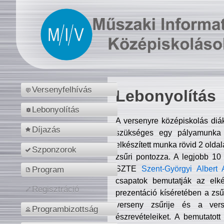
Versenyfelhívás
Lebonyolítás
Lebonyolítás
A versenyre középiskolás diá
Díjazás
szükséges egy pályamunka f
elkészített munka rövid 2 olda
Szponzorok
zsűri pontozza. A legjobb 10
SZTE
Szent-Györgyi Albert 
Program
csapatok bemutatják az elké
Regisztráció
prezentáció kíséretében a zs
verseny zsűrije és a verse
Programbizottság
észrevételeiket. A bemutatott