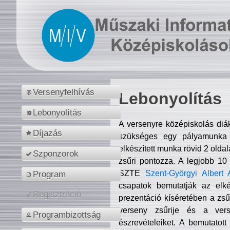
Versenyfelhívás
Lebonyolítás
Lebonyolítás
A versenyre középiskolás diá
Díjazás
szükséges egy pályamunka f
elkészített munka rövid 2 olda
Szponzorok
zsűri pontozza. A legjobb 10
SZTE
Szent-Györgyi Albert 
Program
csapatok bemutatják az elké
Regisztráció
prezentáció kíséretében a zs
verseny zsűrije és a verse
Programbizottság
észrevételeiket. A bemutatott