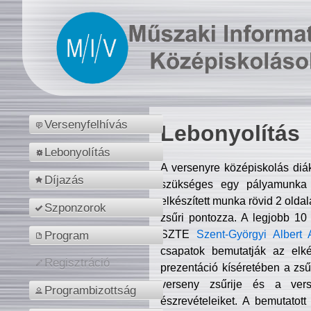
Versenyfelhívás
Lebonyolítás
Lebonyolítás
A versenyre középiskolás diá
Díjazás
szükséges egy pályamunka f
elkészített munka rövid 2 olda
Szponzorok
zsűri pontozza. A legjobb 10
SZTE
Szent-Györgyi Albert 
Program
csapatok bemutatják az elké
Regisztráció
prezentáció kíséretében a zs
verseny zsűrije és a verse
Programbizottság
észrevételeiket. A bemutatott