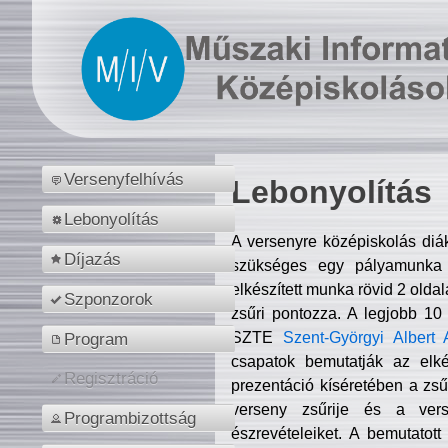
Versenyfelhívás
Lebonyolítás
Lebonyolítás
A versenyre középiskolás diá
Díjazás
szükséges egy pályamunka f
elkészített munka rövid 2 olda
Szponzorok
zsűri pontozza. A legjobb 10
SZTE
Szent-Györgyi Albert 
Program
csapatok bemutatják az elké
Regisztráció
prezentáció kíséretében a zs
verseny zsűrije és a verse
Programbizottság
észrevételeiket. A bemutatott