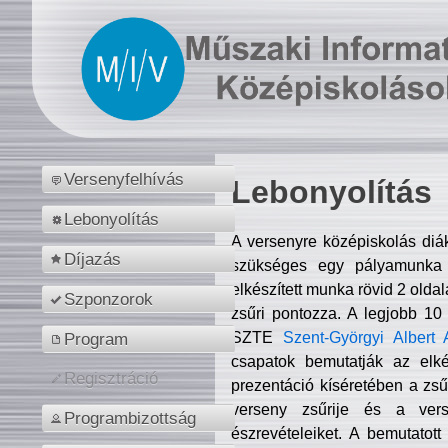
Versenyfelhívás
Lebonyolítás
Lebonyolítás
A versenyre középiskolás diá
Díjazás
szükséges egy pályamunka f
elkészített munka rövid 2 olda
Szponzorok
zsűri pontozza. A legjobb 10
SZTE
Szent-Györgyi Albert 
Program
csapatok bemutatják az elké
Regisztráció
prezentáció kíséretében a zs
verseny zsűrije és a verse
Programbizottság
észrevételeiket. A bemutatott