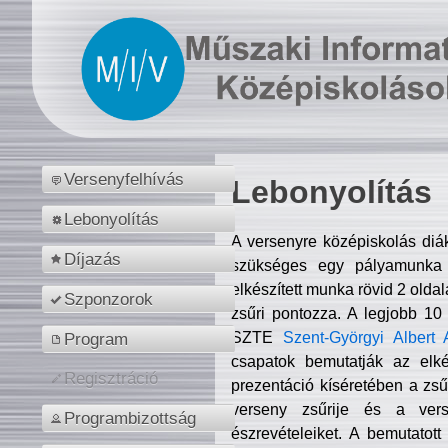
Versenyfelhívás
Lebonyolítás
Lebonyolítás
A versenyre középiskolás diá
Díjazás
szükséges egy pályamunka f
elkészített munka rövid 2 olda
Szponzorok
zsűri pontozza. A legjobb 10
SZTE
Szent-Györgyi Albert 
Program
csapatok bemutatják az elké
Regisztráció
prezentáció kíséretében a zs
verseny zsűrije és a verse
Programbizottság
észrevételeiket. A bemutatott