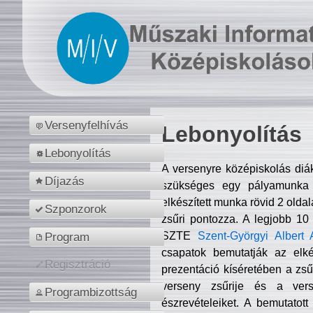
Versenyfelhívás
Lebonyolítás
Lebonyolítás
A versenyre középiskolás diá
Díjazás
szükséges egy pályamunka f
elkészített munka rövid 2 olda
Szponzorok
zsűri pontozza. A legjobb 10
SZTE
Szent-Györgyi Albert 
Program
csapatok bemutatják az elké
Regisztráció
prezentáció kíséretében a zs
verseny zsűrije és a verse
Programbizottság
észrevételeiket. A bemutatott