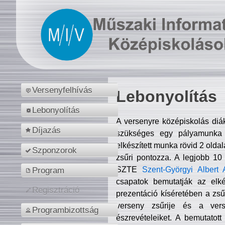
Versenyfelhívás
Lebonyolítás
Lebonyolítás
A versenyre középiskolás diá
Díjazás
szükséges egy pályamunka f
elkészített munka rövid 2 olda
Szponzorok
zsűri pontozza. A legjobb 10
SZTE
Szent-Györgyi Albert 
Program
csapatok bemutatják az elké
Regisztráció
prezentáció kíséretében a zs
verseny zsűrije és a verse
Programbizottság
észrevételeiket. A bemutatott