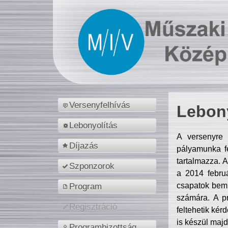
Versenyfelhívás
Lebony
Lebonyolítás
A versenyre 
Díjazás
pályamunka fe
tartalmazza. 
Szponzorok
a 2014 febr
csapatok bemu
Program
számára. A p
Regisztráció
feltehetik kér
is készül majd
Programbizottság