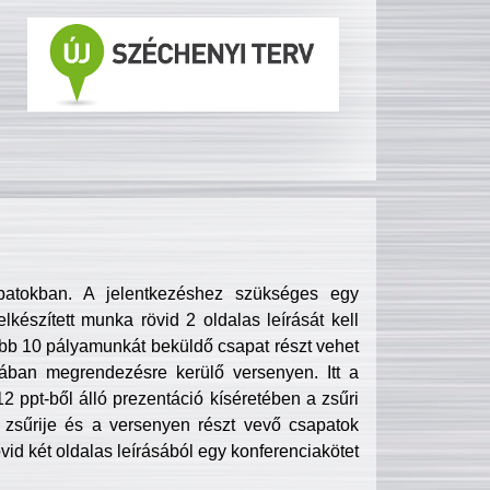
patokban. A jelentkezéshez szükséges egy
lkészített munka rövid 2 oldalas leírását kell
obb 10 pályamunkát beküldő csapat részt vehet
ában megrendezésre kerülő versenyen. Itt a
 ppt-ből álló prezentáció kíséretében a zsűri
zsűrije és a versenyen részt vevő csapatok
övid két oldalas leírásából egy konferenciakötet