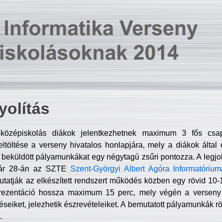
olítás
középiskolás diákok jelentkezhetnek maximum 3 fős csa
ltöltése a verseny hivatalos honlapjára, mely a diákok által e
A beküldött pályamunkákat egy négytagú zsűri pontozza. A legj
uár 28-án az SZTE
Szent-Györgyi Albert Agóra Informatórium
tatják az elkészített rendszert működés közben egy rövid 10-12
rezentáció hossza maximum 15 perc, mely végén a verseny 
déseiket, jelezhetik észrevételeiket. A bemutatott pályamunkák r
.