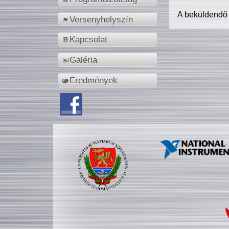
A beküldendő
Versenyhelyszín
Kapcsolat
Galéria
Eredmények