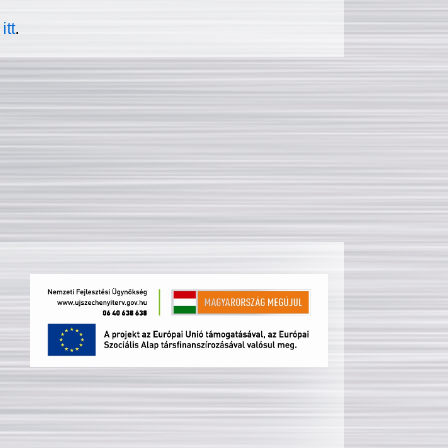
itt
.