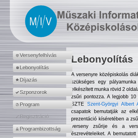
Versenyfelhívás
Lebonyolítás
Lebonyolítás
A versenyre középiskolás diá
Díjazás
szükséges egy pályamunka f
elkészített munka rövid 2 olda
Szponzorok
zsűri pontozza. A legjobb 10
SZTE
Szent-Györgyi Albert 
Program
csapatok bemutatják az elké
Regisztráció
prezentáció kíséretében a zs
verseny zsűrije és a verse
Programbizottság
észrevételeiket. A bemutatott