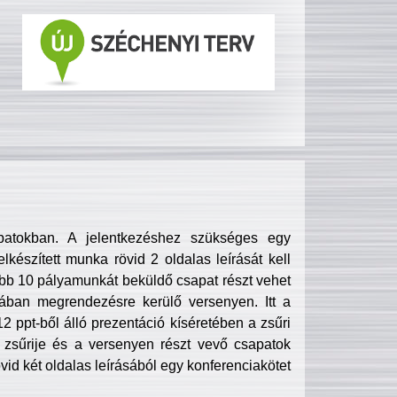
patokban. A jelentkezéshez szükséges egy
lkészített munka rövid 2 oldalas leírását kell
obb 10 pályamunkát beküldő csapat részt vehet
ában megrendezésre kerülő versenyen. Itt a
 ppt-ből álló prezentáció kíséretében a zsűri
zsűrije és a versenyen részt vevő csapatok
övid két oldalas leírásából egy konferenciakötet