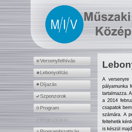
Versenyfelhívás
Lebony
Lebonyolítás
A versenyre 
Díjazás
pályamunka fe
tartalmazza. 
Szponzorok
a 2014 febr
csapatok bemu
Program
számára. A p
Regisztráció
feltehetik kér
is készül majd
Programbizottság