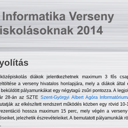
olítás
középiskolás diákok jelentkezhetnek maximum 3 fős csa
ltöltése a verseny hivatalos honlapjára, mely a diákok által e
A beküldött pályamunkákat egy négytagú zsűri pontozza. A legj
uár 28-án az SZTE
Szent-Györgyi Albert Agóra Informatórium
tatják az elkészített rendszert működés közben egy rövid 10-12
rezentáció hossza maximum 15 perc, mely végén a verseny 
déseiket, jelezhetik észrevételeiket. A bemutatott pályamunkák r
.