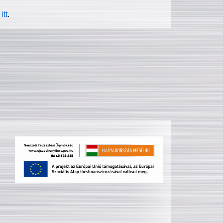
itt
.