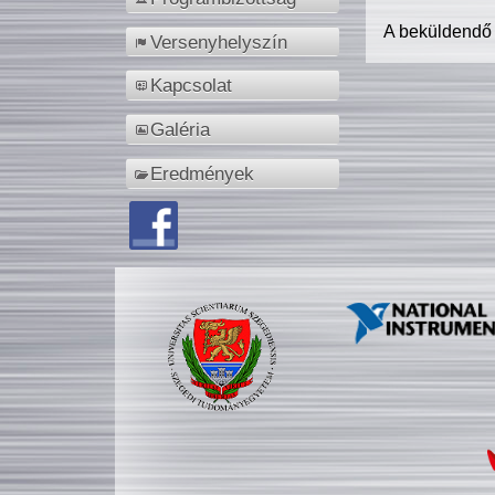
A beküldendő
Versenyhelyszín
Kapcsolat
Galéria
Eredmények