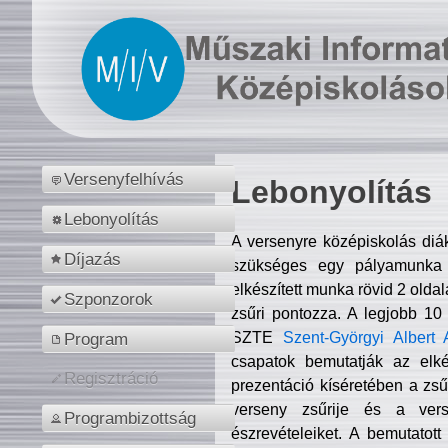
Versenyfelhívás
Lebonyolítás
Lebonyolítás
A versenyre középiskolás diá
Díjazás
szükséges egy pályamunka f
elkészített munka rövid 2 olda
Szponzorok
zsűri pontozza. A legjobb 10
SZTE
Szent-Györgyi Albert 
Program
csapatok bemutatják az elké
Regisztráció
prezentáció kíséretében a zs
verseny zsűrije és a verse
Programbizottság
észrevételeiket. A bemutatott