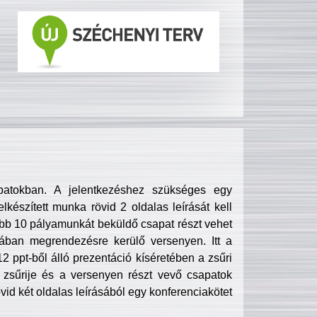
patokban. A jelentkezéshez szükséges egy
lkészített munka rövid 2 oldalas leírását kell
obb 10 pályamunkát beküldő csapat részt vehet
ában megrendezésre kerülő versenyen. Itt a
 ppt-ből álló prezentáció kíséretében a zsűri
zsűrije és a versenyen részt vevő csapatok
övid két oldalas leírásából egy konferenciakötet