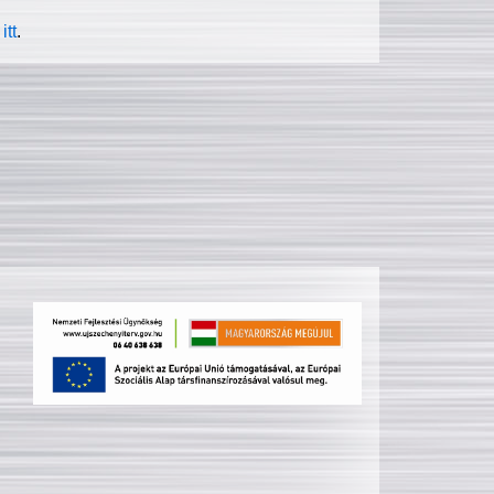
itt
.