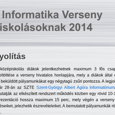
olítás
középiskolás diákok jelentkezhetnek maximum 3 fős csa
ltöltése a verseny hivatalos honlapjára, mely a diákok által e
A beküldött pályamunkákat egy négytagú zsűri pontozza. A legj
uár 28-án az SZTE
Szent-Györgyi Albert Agóra Informatórium
tatják az elkészített rendszert működés közben egy rövid 10-12
rezentáció hossza maximum 15 perc, mely végén a verseny 
déseiket, jelezhetik észrevételeiket. A bemutatott pályamunkák r
.