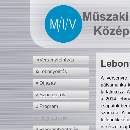
Versenyfelhívás
Lebony
Lebonyolítás
A versenyre 
Díjazás
pályamunka fe
tartalmazza. 
Szponzorok
a 2014 febr
csapatok bemu
Program
számára. A p
Regisztráció
feltehetik kér
is készül majd
Programbizottság