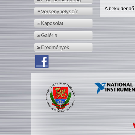
A beküldendő
Versenyhelyszín
Kapcsolat
Galéria
Eredmények