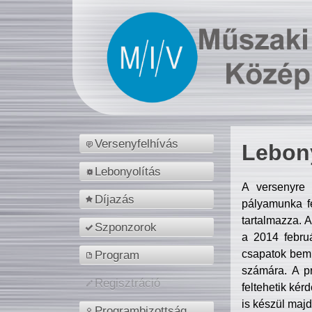
Versenyfelhívás
Lebony
Lebonyolítás
A versenyre 
Díjazás
pályamunka fe
tartalmazza. 
Szponzorok
a 2014 febr
csapatok bemu
Program
számára. A p
Regisztráció
feltehetik kér
is készül majd
Programbizottság