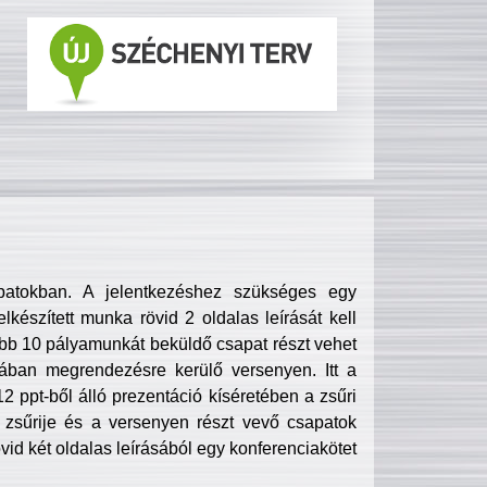
patokban. A jelentkezéshez szükséges egy
lkészített munka rövid 2 oldalas leírását kell
obb 10 pályamunkát beküldő csapat részt vehet
ában megrendezésre kerülő versenyen. Itt a
 ppt-ből álló prezentáció kíséretében a zsűri
zsűrije és a versenyen részt vevő csapatok
övid két oldalas leírásából egy konferenciakötet