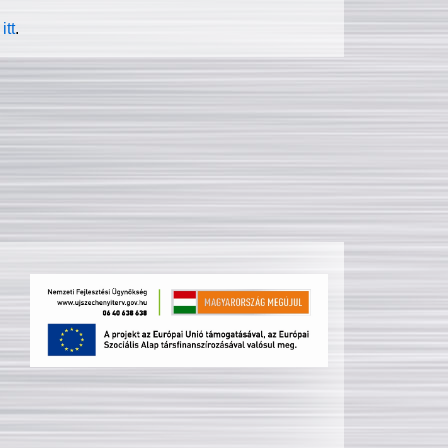
itt
.