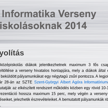
olítás
középiskolás diákok jelentkezhetnek maximum 3 fős csa
ltöltése a verseny hivatalos honlapjára, mely a diákok által e
A beküldött pályamunkákat egy négytagú zsűri pontozza. A legj
uár 28-án az SZTE
Szent-Györgyi Albert Agóra Informatórium
tatják az elkészített rendszert működés közben egy rövid 10-12
rezentáció hossza maximum 15 perc, mely végén a verseny 
déseiket, jelezhetik észrevételeiket. A bemutatott pályamunkák r
.