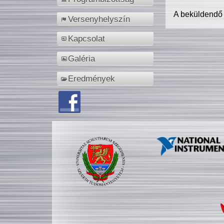
A beküldendő
Versenyhelyszín
Kapcsolat
Galéria
Eredmények