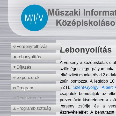
Versenyfelhívás
Lebonyolítás
Lebonyolítás
A versenyre középiskolás diá
Díjazás
szükséges egy pályamunka f
elkészített munka rövid 2 olda
Szponzorok
zsűri pontozza. A legjobb 10
SZTE
Szent-Györgyi Albert 
Program
csapatok bemutatják az elké
Regisztráció
prezentáció kíséretében a zs
verseny zsűrije és a verse
Programbizottság
észrevételeiket. A bemutatott