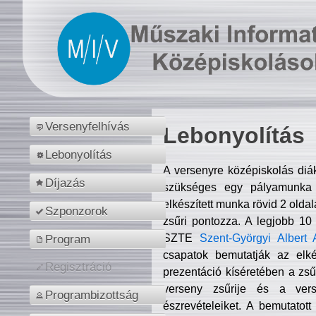
Versenyfelhívás
Lebonyolítás
Lebonyolítás
A versenyre középiskolás diá
Díjazás
szükséges egy pályamunka f
elkészített munka rövid 2 olda
Szponzorok
zsűri pontozza. A legjobb 10
SZTE
Szent-Györgyi Albert 
Program
csapatok bemutatják az elké
Regisztráció
prezentáció kíséretében a zs
verseny zsűrije és a verse
Programbizottság
észrevételeiket. A bemutatott